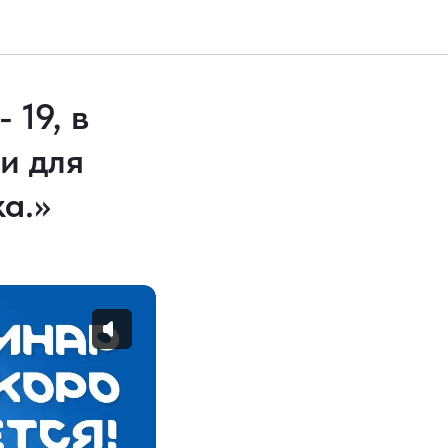
 19, в
и для
а.»