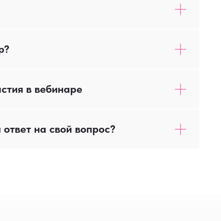
р?
астия в вебинаре
и ответ на свой вопрос?