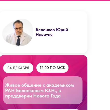
о проекте
Беленков Юрий
Никитич
12:00 ПО МСК
04 ДЕКАБРЯ
Живое общение с академиком
РАН Беленковым Ю.Н., в
преддверии Нового Года