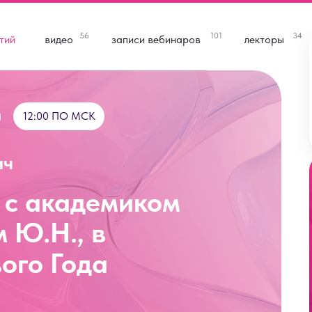
56
101
34
тий
видео
записи вебинаров
лекторы
12:00 ПО МСК
ич
 с академиком
 Ю.Н., в
ого Года