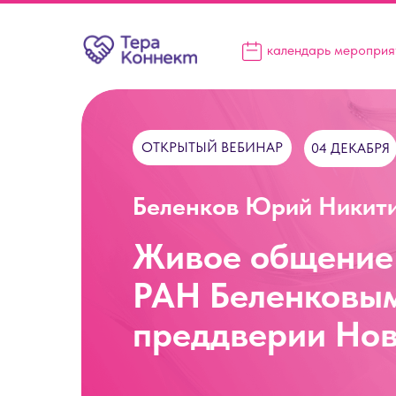
календарь мероприя
ОТКРЫТЫЙ ВЕБИНАР
04 ДЕКАБРЯ
Беленков Юрий Никит
Живое общение
РАН Беленковым
преддверии Нов