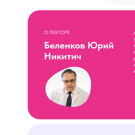
О ЛЕКТОРЕ
Беленков Юрий
Никитич